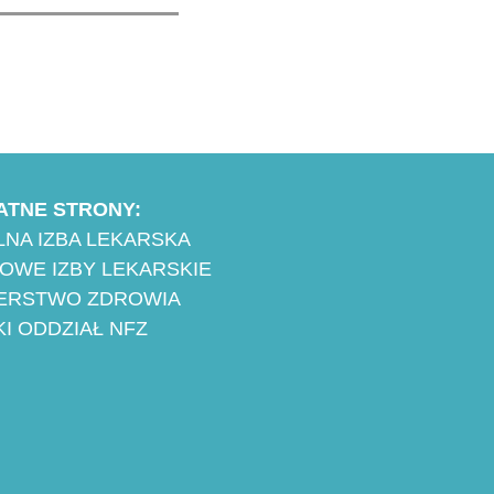
nia Zawodu (PWZ)
 i lekarzy dentystów.
 stanowi
y początek
ej kariery
i okazję do
świętowania tej
ATNE STRONY:
hwili, a...
NA IZBA LEKARSKA
OWE IZBY LEKARSKIE
TERSTWO ZDROWIA
I ODDZIAŁ NFZ