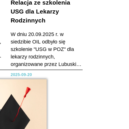
Relacja ze szkolenia
USG dla Lekarzy
Rodzinnych
W dniu 20.09.2025 r. w
,
siedzibie OIL odbyło się
szkolenie "USG w POZ" dla
-
lekarzy rodzinnych,
organizowane przez Lubuski
ej
Oddział Kolegium Lekarzy
2025-09-20
ści
Rodzinnych. Szkolenie
poprowadził lek. Bartłomiej
Patka, we współpracy z
Fundacją Mocni na Starcie
we
oraz firmą MIRO. W trakcie
spotkania skupiliśmy się
przede wszystkim na