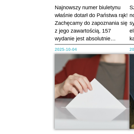
Najnowszy numer biuletynu
S
właśnie dotarł do Państwa rąk!
n
Zachęcamy do zapoznania się
s
z jego zawartością, 157
e
wydanie jest absolutnie
k
kosmiczne! :) W razie uwag,
o
2025-10-04
20
próśb, komentarzy czy
Z
propozycji tematów - prosimy o
z
kontakt mailowy do redaktor
n
naczelnej:
S
justynarajkiewicz@gmail.com
e
Zapraszamy do lektury! --
p
> https://oil-zgora.org/wp-
k
content/uploads/2025/10/Biulet
s
yn-Doktor_nr_157_www.pdf
w
Redakcja biuletynu "Doktor"
a-
R