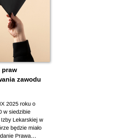
technice...
 praw
ania zawodu
IX 2025 roku o
0 w siedzibie
Izby Lekarskiej w
órze będzie miało
ydanie Prawa