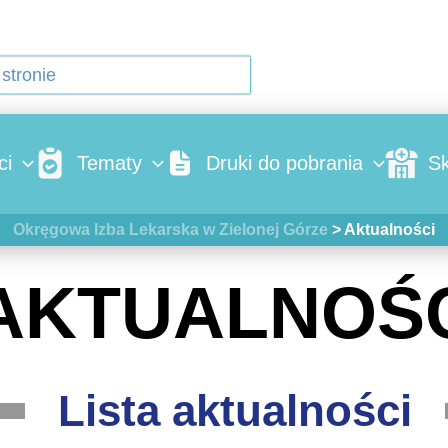
ci
Tematy
Druki do pobrania
Sk
Okręgowa Izba Lekarska w Zielonej Górze
>
Aktualności
AKTUALNOŚ
Lista aktualności