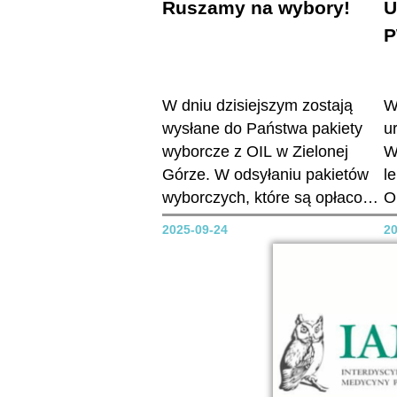
Ruszamy na wybory!
U
W dniu dzisiejszym zostają
W
wysłane do Państwa pakiety
u
wyborcze z OIL w Zielonej
W
Górze. W odsyłaniu pakietów
l
wyborczych, które są opłacone
O
przez okręgową izbę lekarską,
Z
2025-09-24
20
proszę zwrócić tylko uwagę, iż
u
do wewnętrznej koperty
O
wkładamy kartę do głosowania
n
ze wskazanymi osobami, na
s
które oddajemy swój głos.
s
Kopertę zaklejamy....
i
p