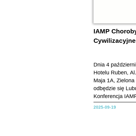
w
IAMP Chorob
Cywilizacyjne
Dnia 4 październ
Hotelu Ruben, Al.
Maja 1A, Zielona
odbędzie się Lub
Konferencja IAMP
Konferencja z za
2025-09-19
cywilizacyjnych".
zapraszamy!