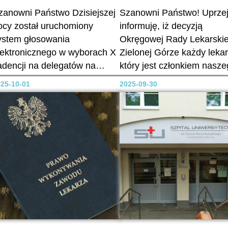
zanowni Państwo Dzisiejszej
Szanowni Państwo! Uprze
ocy został uruchomiony
informuję, iż decyzją
ystem głosowania
Okręgowej Rady Lekarskie
lektronicznego w wyborach X
Zielonej Górze każdy lekar
adencji na delegatów na
który jest członkiem nasz
kręgowy zjazd lekarzy w
samorządu i ma uregulow
25-10-01
2025-09-30
ielonej Górze. Aby
składki może otrzymać zwr
agłosować elektronicznie
poniesionych kosztów na
ależy 1. Zalogować się do
szczepienia ochronne. Kw
ystemu głosowania
refundacji wynosi 300 zł.
lektronicznego wchodząc w
rocznie i obejmuje tę częś
rzeglądarce internetowej na
kosztów, które nie są
omputerze lub smartfonie na
refundowane przez...
tronę
yborów: https://wybory.zielon
gora.nil.org.pl/login 2.
ozpoczęcie korzystanie...