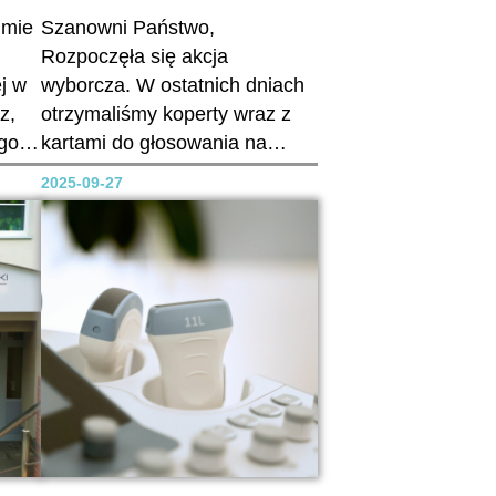
jmie
Szanowni Państwo,
Rozpoczęła się akcja
j w
wyborcza. W ostatnich dniach
z,
otrzymaliśmy koperty wraz z
ego
kartami do głosowania na
ane
zgłoszonych kandydatów na
2025-09-27
ot
Okręgowy Zjazd Lekarzy. W
prawym rogu powyżej nazwisk
ota
kandydatów znajduje się w
kratce liczba mandatów w
ć
Państwa rejonie wyborczym.
To znaczy, że maksymalnie
tyle wskazań może...