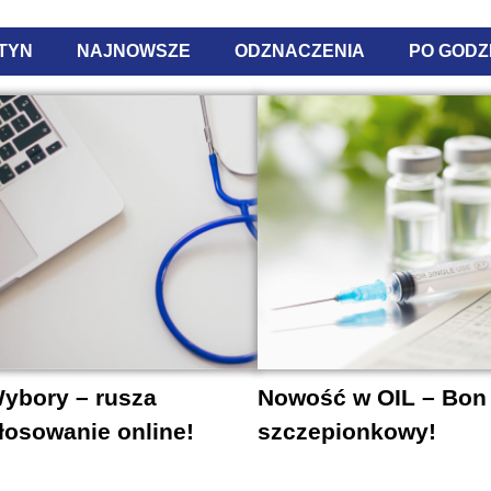
TYN
NAJNOWSZE
ODZNACZENIA
PO GODZ
ybory – rusza
Nowość w OIL – Bon
łosowanie online!
szczepionkowy!