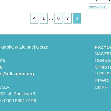
głos w wyborach....
Wykonywa
2025-09-15
dla lekarzy
Ceremonia
<
1
…
6
7
8
symboliczn
samodzieln
medycznej 
wspólnego 
karska w Zielonej Górze
PRZYD
kluczowej c
NACZEL
óra
OKRĘG
00
MINIS
es@oil-zgora.org
LUBUSK
RPWDL
 S.A.
CMKP
50, ul. Bankowa 5
00 0000 5301 9198