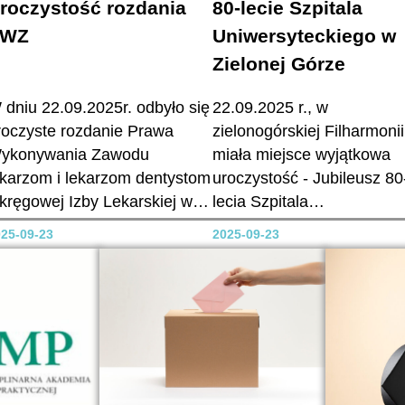
roczystość rozdania
80-lecie Szpitala
PWZ
Uniwersyteckiego w
Zielonej Górze
 dniu 22.09.2025r. odbyło się
22.09.2025 r., w
roczyste rozdanie Prawa
zielonogórskiej Filharmonii
ykonywania Zawodu
miała miejsce wyjątkowa
ekarzom i lekarzom dentystom
uroczystość - Jubileusz 80
kręgowej Izby Lekarskiej w
lecia Szpitala
ielonej Górze. Podczas
Uniwersyteckiego w Zielon
25-09-23
2025-09-23
roczystości Prezes
Górze. Podczas uroczysto
kręgowej Rady Lekarskiej, dr
przemówił Pan Prezes
. med. Jacek Kotuła,
Szpitala, dr Marek
kierował do uczestników
Działoszyński, który
łowa uznania i refleksji nad
podsumował dotychczaso
stotą medycyny jako
osiągnięcia oraz omówił
owołania. W swoim
nadchodzące plany i