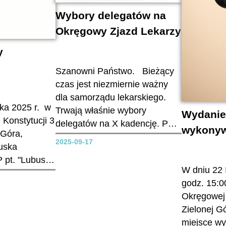
ystąpieniu zwrócił...
inwestycje. Wiele słów
Wybory delegatów na
poświęcił zaangażowaniu
Okręgowy Zjazd Lekarzy
osób, przez lata oddanych
szpitalowi. Prezes OIL...
y
Szanowni Państwo. Bieżący
czas jest niezmiernie ważny
dla samorządu lekarskiego.
ika 2025 r. w
Trwają właśnie wybory
Wydanie
 Konstytucji 3
delegatów na X kadencję. Po
wykonyw
 Góra,
raz pierwszy swój przywilej
2025-09-17
uska
włączenia się aktywnie w życie
 pt. "Lubuska
samorządu lekarskiego można
W dniu 22 
kresu chorób
zrealizować za pośrednictwem
godz. 15:0
 Serdecznie
elektronicznego systemu
Okręgowej 
głosowania. Od 1 października
Zielonej G
będziemy mogli oddać swój
miejsce w