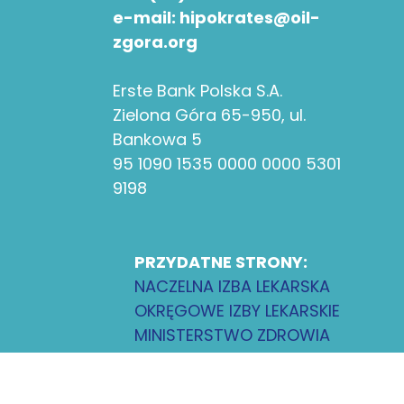
e-mail: hipokrates@oil-
zgora.org
Erste Bank Polska S.A.
Zielona Góra 65-950, ul.
Bankowa 5
95 1090 1535 0000 0000 5301
9198
PRZYDATNE STRONY:
NACZELNA IZBA LEKARSKA
OKRĘGOWE IZBY LEKARSKIE
MINISTERSTWO ZDROWIA
LUBUSKI ODDZIAŁ NFZ
RPWDL