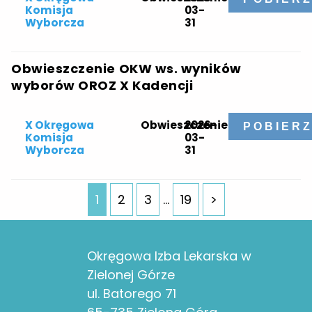
Komisja
03-
Wyborcza
31
Obwieszczenie OKW ws. wyników
wyborów OROZ X Kadencji
X Okręgowa
Obwieszczenie
2026-
POBIER
Komisja
03-
Wyborcza
31
1
2
3
…
19
>
Okręgowa Izba Lekarska w
Zielonej Górze
ul. Batorego 71