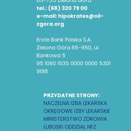
65-735 Zielona Góra
tel.: (68) 320 79 00
e-mail: hipokrates@oil-
zgora.org
Erste Bank Polska S.A.
Zielona Góra 65-950, ul.
Bankowa 5
95 1090 1535 0000 0000 5301
9198
PRZYDATNE STRONY:
NACZELNA IZBA LEKARSKA
OKRĘGOWE IZBY LEKARSKIE
MINISTERSTWO ZDROWIA
LUBUSKI ODDZIAŁ NFZ