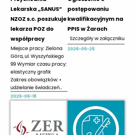
Zainteresowanych
zapraszamy do
Lekarska „SANUS”
postępowaniu
kontaktu
NZOZ s.c. poszukuje
kwalifikacyjnym na
telefonicznego lub
lekarza POZ do
PPIS w Żarach
mailowego Dane do
współpracy
Szczegóły w załączniku
kontaktu: Tel: 509 624
909,
Miejsce pracy: Zielona
2026-05-26
kontakt@przychodnia-
Góra, ul. Wyszyńskiego
consilium.pl
99 Wymiar czasu pracy:
elastyczny grafik
Zakres obowiązków: •
udzielanie świadczeń
zdrowotnych w
2026-06-18
warunkach
ambulatoryjnych
dzieciom i dorosłych lub
tylko dzieciom.
Wymagania: • PWZ,