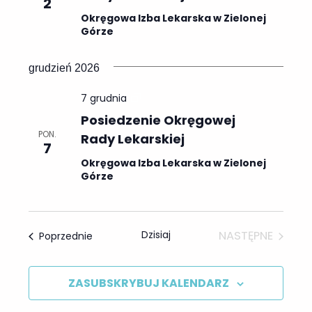
2
Okręgowa Izba Lekarska w Zielonej
Górze
grudzień 2026
Posiedzenia
7 grudnia
Okręgowej
Posiedzenie Okręgowej
Rady
PON.
Rady Lekarskiej
Lekarskiej
7
Okręgowa Izba Lekarska w Zielonej
Górze
Dzisiaj
NASTĘPNE
Wydarzenia
Poprzednie
WYDARZENI
ZASUBSKRYBUJ KALENDARZ