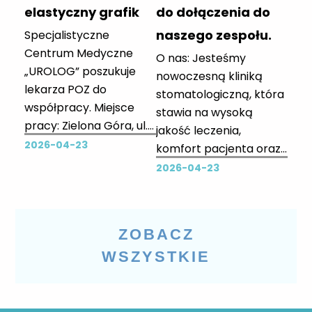
ubezpieczeniowych lub
elastyczny grafik
do dołączenia do
zabezpieczenia
naszego zespołu.
Specjalistyczne
społecznego....
Centrum Medyczne
O nas: Jesteśmy
„UROLOG” poszukuje
nowoczesną kliniką
lekarza POZ do
stomatologiczną, która
współpracy. Miejsce
stawia na wysoką
pracy: Zielona Góra, ul.
jakość leczenia,
Anieli Krzywoń 2
2026-04-23
komfort pacjenta oraz
Wymiar czasu pracy:
pracę na
2026-04-23
pełny etat lub
zaawansowanym
elastyczny grafik
technologicznie
Zakres obowiązków:
sprzęcie. Pracujemy
ZOBACZ
udzielanie świadczeń
m.in. z wykorzystaniem
zdrowotnych w
WSZYSTKIE
mikroskopu
warunkach
stomatologicznego
ambulatoryjnych,
oraz tomografii
realizacja programów
komputerowej, co