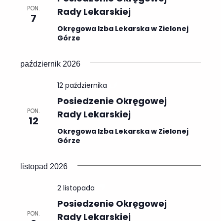
Rady
widokach
PON.
Rady Lekarskiej
Lekarskiej
7
Okręgowa Izba Lekarska w Zielonej
Górze
październik 2026
Posiedzenia
12 października
Okręgowej
Posiedzenie Okręgowej
Rady
PON.
Rady Lekarskiej
Lekarskiej
12
Okręgowa Izba Lekarska w Zielonej
Górze
listopad 2026
Posiedzenia
2 listopada
Okręgowej
Posiedzenie Okręgowej
Rady
PON.
Rady Lekarskiej
Lekarskiej