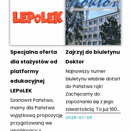
Wrocławskiej w Zielonej
przez Polskie
Górze. Pożegnanie w
Towarzystwo Zakażeń
kaplicy o godz. 11:30...
Szpitalnych (PTZS) oraz
Vicommi Media. To
wydarzenie o
wyjątkowym znaczeniu
Specjalna oferta
Zajrzyj do biuletynu
dla środowiska
medycznego, które
dla stażystów od
Doktor
gromadzi czołowych
platformy
Najnowszy numer
ekspertów i
biuletynu właśnie dotarł
edukacyjnej
specjalistów
do Państwa rąk!
LEPoLEK
zaangażowanych w
Zachęcamy do
profilaktykę...
Szanowni Państwo,
zapoznania się z jego
mamy dla Państwa
zawartością. To już 160
wyjątkową propozycję
wydanie naszego
2026-07-06
przygotowaną we
biuletynu! W razie
współpracy z