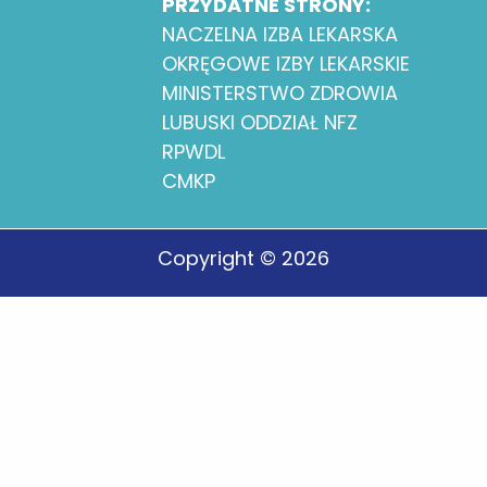
PRZYDATNE STRONY:
NACZELNA IZBA LEKARSKA
OKRĘGOWE IZBY LEKARSKIE
MINISTERSTWO ZDROWIA
LUBUSKI ODDZIAŁ NFZ
RPWDL
CMKP
Copyright © 2026