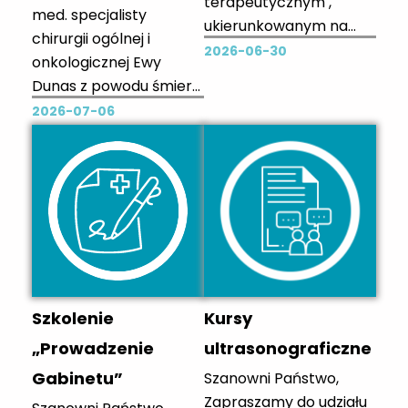
terapeutycznym ,
med. specjalisty
ukierunkowanym na
chirurgii ogólnej i
ograniczeniu picia
2026-06-30
onkologicznej Ewy
alkoholu. dla osób
Dunas z powodu śmierci
chcących ograniczyć
Mamy składają
2026-07-06
spożycie alkoholu z
współpracownicy z
łagodną lub
zespołu Poradni
umiarkowaną postacią
Żywieniowej Szpitala
zaburzenia używania
Uniwersyteckiego w
alkoholu Zapraszamy
Zielonej Górze oraz
na naszą platformę: e-
Poradni Żywieniowej
pop.pl lub aplikacje
Uniwersyteckiego
mobilną E-POP
Szpitala Klinicznego w
Szkolenie
Kursy
Poznaniu.
„Prowadzenie
ultrasonograficzne
Gabinetu”
Szanowni Państwo,
Zapraszamy do udziału