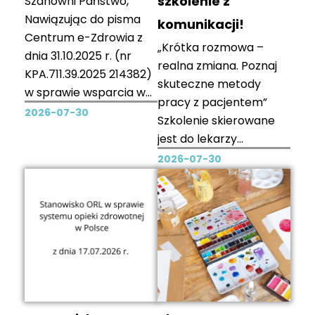
szkolenie z
Szanowni Państwo,
Nawiązując do pisma
komunikacji!
Centrum e-Zdrowia z
„Krótka rozmowa –
dnia 31.10.2025 r. (nr
realna zmiana. Poznaj
KPA.711.39.2025 214382)
skuteczne metody
w sprawie wsparcia w
pracy z pacjentem”
zakresie informowania
2026-07-30
Szkolenie skierowane
o realizowanych przez
jest do lekarzy
CeZ bezpłatnych
pracujących w
2026-07-30
szkoleniach z Systemu
obszarze zdrowia
Monitorowania
psychicznego. Dotyczy
Kształcenia
diagnozowania
Pracowników
uzależnień
Medycznych (SMK),
behawioralnych na
ponownie zwracamy się
podstawie klasyfikacji
z uprzejmą prośbą o
ICD-11 oraz
upowszechnienie wśród
prowadzenia krótkich,
lekarzy i lekarek,