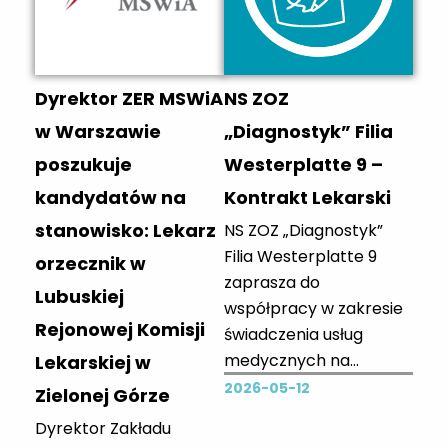
Oferujemy: wsparcie
doświadczonych
lekarzy, którzy
Dyrektor ZER MSWiA
NS ZOZ
wprowadzą
zainteresowanego
w Warszawie
„Diagnostyk” Filia
lekarza do samodzielnej
poszukuje
Westerplatte 9 –
pracy. W naszej
kandydatów na
Kontrakt Lekarski
placówce jest
stanowisko: Lekarz
NS ZOZ „Diagnostyk”
możliwość kształcenia...
Filia Westerplatte 9
orzecznik w
zaprasza do
Lubuskiej
współpracy w zakresie
Rejonowej Komisji
świadczenia usług
medycznych na
Lekarskiej w
zasadach kontraktu
2026-05-12
Zielonej Górze
lekarskiego lekarzy
Dyrektor Zakładu
specjalistów oraz