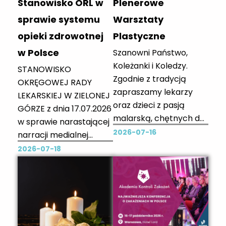
Stanowisko ORL w
Plenerowe
skutecznych
zrzeszonych w...
interwencji wobec
sprawie systemu
Warsztaty
pacjentów z grup
opieki zdrowotnej
Plastyczne
ryzyka. Program opiera
w Polsce
Szanowni Państwo,
się na
Koleżanki i Koledzy.
STANOWISKO
metodach Terapii
Zgodnie z tradycją
OKRĘGOWEJ RADY
Poznawczo-
zapraszamy lekarzy
LEKARSKIEJ W ZIELONEJ
Behawioralnej oraz
oraz dzieci z pasją
GÓRZE z dnia 17.07.2026
Dialogu Motywującego i
malarską, chętnych do
w sprawie narastającej
ma...
uczestnictwa w
2026-07-16
narracji medialnej
plenerowych
wobec środowiska
2026-07-18
warsztatach
lekarskiego oraz
plastycznych na
konieczności podjęcia
spotkanie w dniu
rzeczywistej reformy
02.08.2025r. (niedziela)
systemu ochrony
o godz. 10.00 w Pałacu w
zdrowia Okręgowa
Przytoku ul. Pałacowa 2