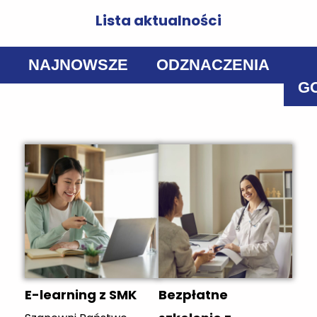
Lista aktualności
NAJNOWSZE
ODZNACZENIA
G
E-learning z SMK
Bezpłatne