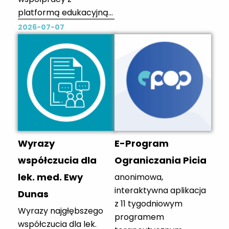
uwag, próśb,
platformą edukacyjną
komentarzy czy
LEPoLEK! 👉 Każdy
2026-07-07
propozycji tematów -
członek OIL może teraz
prosimy o kontakt
wykupić roczny dostęp
mailowy do redaktor
do pełnej zawartości
naczelnej:
platformy LEPoLEK w
justynarajkiewicz@gmai
promocyjnej cenie 579
l.com Zapraszamy do
zł zamiast 1798 zł – to
lektury! --> Wersja PDF
prawie 70% taniej! Co
...
zyskujesz dzięki
Wyrazy
E-Program
LEPoLEK? ...
współczucia dla
Ograniczania Picia
lek. med. Ewy
anonimowa,
interaktywna aplikacja
Dunas
z 11 tygodniowym
Wyrazy najgłębszego
programem
współczucia dla lek.