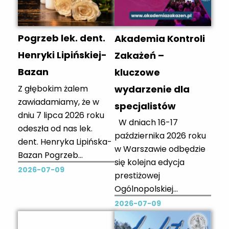
Rada Lekarska w
w ramach
Zielonej Górze z
Ogólnopolskiego
głębokim
Pleneru Malarskiego
Pogrzeb lek. dent.
Akademia Kontroli
zaniepokojeniem
nauczycieli plastyki.
obserwuje nasilającą
Henryki Lipińskiej-
Zakażeń –
się w przestrzeni
Bazan
kluczowe
publicznej narrację,
wydarzenie dla
Z głębokim żalem
która wykorzystując
zawiadamiamy, że w
specjalistów
przypadki nieuczciwych
dniu 7 lipca 2026 roku
działań...
W dniach 16-17
odeszła od nas lek.
października 2026 roku
dent. Henryka Lipińska-
w Warszawie odbędzie
Bazan Pogrzeb
się kolejna edycja
odbędzie się w dniu 11
2026-07-09
prestiżowej
lipca 2026r o godz.
Ogólnopolskiej
12:00. Na terenie
Konferencji Naukowej
2026-07-09
Starego cmentarza
Akademia Kontroli
komunalnego przy ul.
Zakażeń, organizowanej