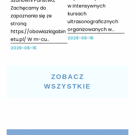
Szanowni Państwo,
w intensywnych
Zachęcamy do
kursach
zapoznania się ze
ultrasonograficznych
stroną
organizowanych w
https://obowiazkigabin
Centrum Symulacji
2026-06-16
etu.pl/ W m-cu
Medycznej w Zielonej
październiku planujemy
2026-06-16
Górze. Szkolenia
dodatkowo
skierowane są do
zorganizować szkolenie
lekarzy oraz studentów
dotyczące
ZOBACZ
kierunków medycznych.
prowadzenia gabinetu
Prowadzący: lek. Łukasz
WSZYSTKIE
Nowicki Wszystkie kursy
odbywają się w małych,
maksymalnie 20-
osobowych grupach.
Zajęcia mają formę
intensywnych