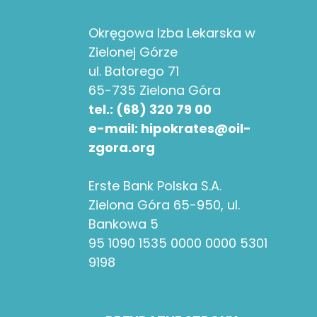
profilaktycznych (m.in.
pozwala na precyzyjną
„Moje Zdrowie”), wizyty
Okręgowa Izba Lekarska w
diagnostykę i leczenie.
domowe. Wymagania:
Zielonej Górze
Zapewniamy pełne
PWZ, uprawnienia do
ul. Batorego 71
wsparcie asysty oraz
pracy...
65-735 Zielona Góra
komfortowe warunki
tel.: (68) 320 79 00
pracy. Wymagania:
e-mail: hipokrates@oil-
ukończone...
zgora.org
Erste Bank Polska S.A.
Zielona Góra 65-950, ul.
Bankowa 5
95 1090 1535 0000 0000 5301
9198