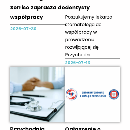
Sorriso zaprasza do
dentysty
współpracy
Poszukujemy lekarza
stomatologa do
2026-07-30
współpracy w
prowadzeniu
rozwijającej się
Przychodni
Stomatologicznej
2026-07-13
Consilium w Zielonej
Górze przy ulicy
Słowackiej 27. Co
oferujemy?
nowoczesny, w pełni
wyposażony gabinet
elastyczne warunki
współpracy
Przychodnia
Ogłoszenie o