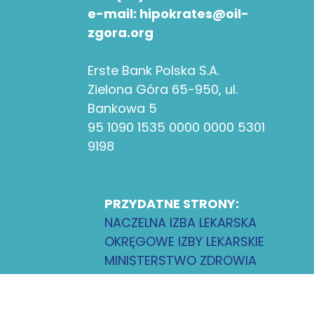
e-mail: hipokrates@oil-
zgora.org
Erste Bank Polska S.A.
Zielona Góra 65-950, ul.
Bankowa 5
95 1090 1535 0000 0000 5301
9198
PRZYDATNE STRONY:
NACZELNA IZBA LEKARSKA
OKRĘGOWE IZBY LEKARSKIE
MINISTERSTWO ZDROWIA
LUBUSKI ODDZIAŁ NFZ
RPWDL