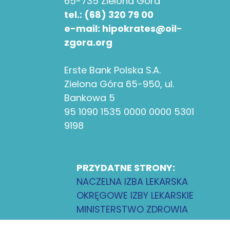
65-735 Zielona Góra
tel.: (68) 320 79 00
e-mail: hipokrates@oil-
zgora.org
Erste Bank Polska S.A.
Zielona Góra 65-950, ul.
Bankowa 5
95 1090 1535 0000 0000 5301
9198
PRZYDATNE STRONY:
NACZELNA IZBA LEKARSKA
OKRĘGOWE IZBY LEKARSKIE
MINISTERSTWO ZDROWIA
LUBUSKI ODDZIAŁ NFZ