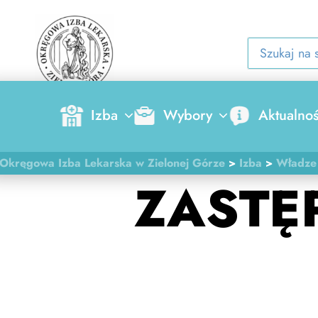
Izba
Wybory
Aktualnoś
Okręgowa Izba Lekarska w Zielonej Górze
>
Izba
>
Władze
ZASTĘ