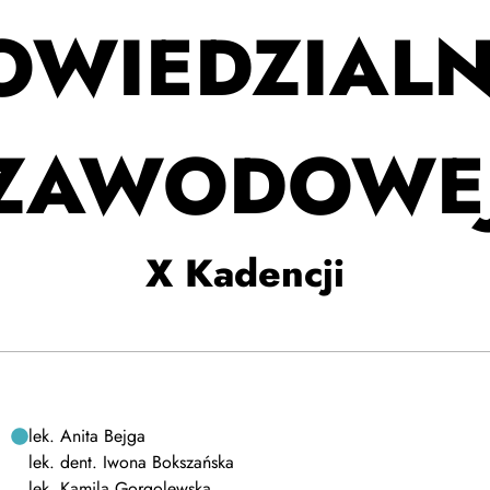
OWIEDZIALN
ZAWODOWE
X Kadencji
lek. Anita Bejga
lek. dent. Iwona Bokszańska
lek. Kamila Gorgolewska