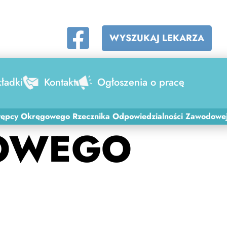
WYSZUKAJ LEKARZA
ładki
Kontakt
Ogłoszenia o pracę
tępcy Okręgowego Rzecznika Odpowiedzialności Zawodowe
GOWEGO