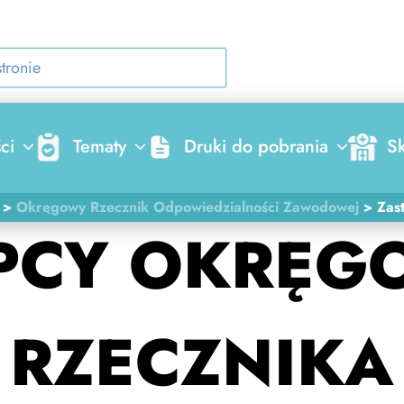
ci
Tematy
Druki do pobrania
Sk
>
Okręgowy Rzecznik Odpowiedzialności Zawodowej
>
Zas
PCY OKRĘ
RZECZNIKA