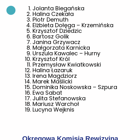
Jolanta Biegańska
Halina Czekała
Piotr Demuth
Elżbieta Dołęga – Krzemińska
Krzysztof Dziedzic
Bartosz Golik
Janina Grzywacz
Małgorzata Karnicka
Urszula Kawalec – Hurny
Krzysztof Król
Przemysław Kwiatkowski
Halina Łazaruk
Irena Magdziorz
Marek Maślicki
Dominika Noskowska – Szpura
Ewa Sabat
Julita Stefanowska
Mariusz Warchoł
Lucyna Wejknis
Okręgowa Komisja Rewizyjna