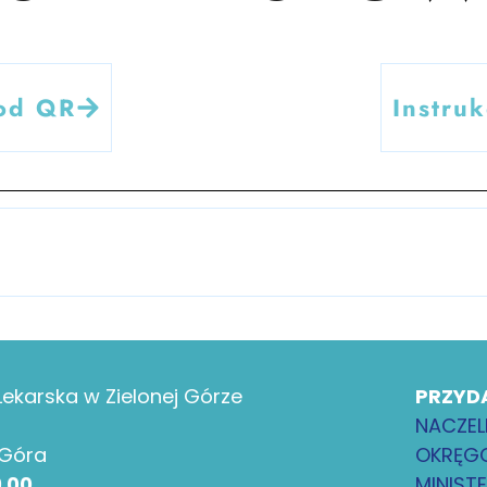
Kod QR
Instru
ekarska w Zielonej Górze
PRZYD
NACZEL
 Góra
OKRĘGO
9 00
MINIST