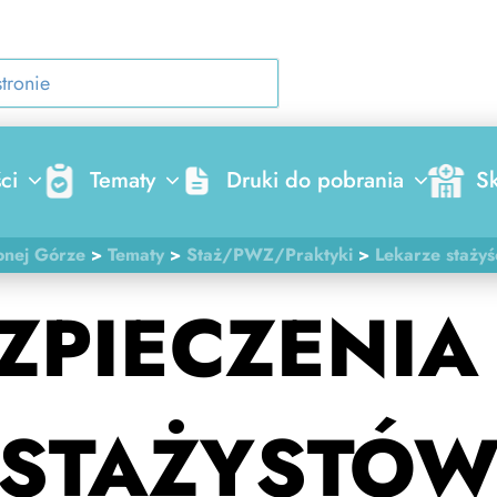
ci
Tematy
Druki do pobrania
Sk
onej Górze
>
Tematy
>
Staż/PWZ/Praktyki
>
Lekarze stażyś
ZPIECZENIA
STAŻYSTÓ