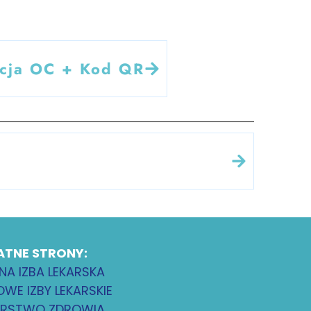
kcja OC + Kod QR
ATNE STRONY:
NA IZBA LEKARSKA
WE IZBY LEKARSKIE
ERSTWO ZDROWIA