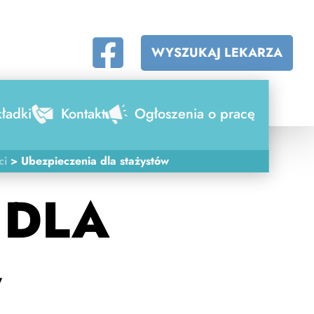
WYSZUKAJ LEKARZA
ładki
Kontakt
Ogłoszenia o pracę
ci
>
Ubezpieczenia dla stażystów
 DLA
W