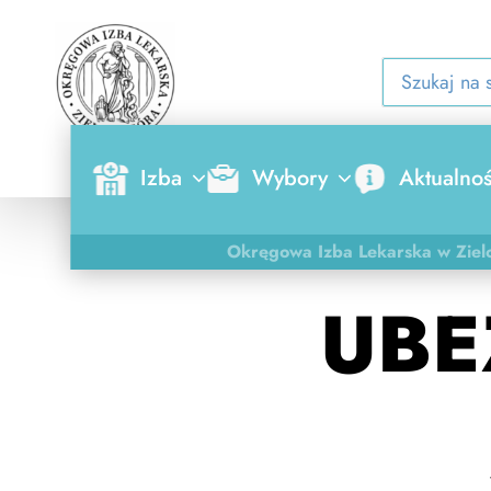
Izba
Wybory
Aktualnoś
Okręgowa Izba Lekarska w Ziel
UBE