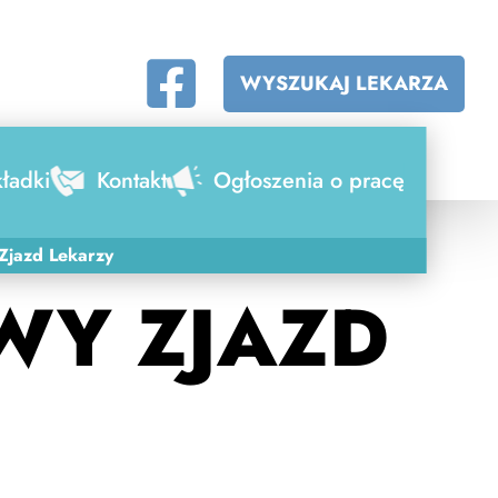
WYSZUKAJ LEKARZA
ładki
Kontakt
Ogłoszenia o pracę
Zjazd Lekarzy
WY ZJAZD