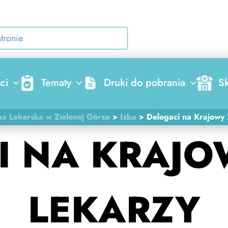
ci
Tematy
Druki do pobrania
Sk
a Lekarska w Zielonej Górze
>
Izba
>
Delegaci na Krajowy 
I NA KRAJO
LEKARZY