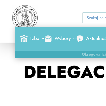
Izba
Wybory
Aktualnoś
Okręgowa Izb
DELEGAC