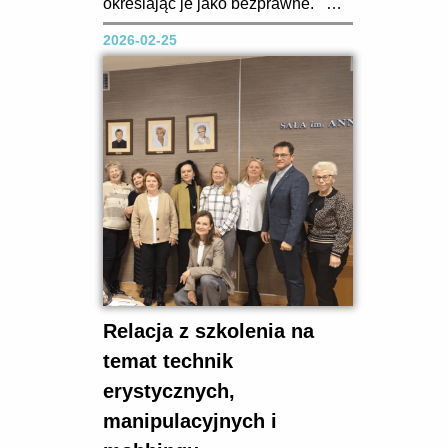
określając je jako bezprawne. W
liście skierowanym do Łukasza
2026-02-25
Jankowskiego, prezesa NRL,
Michał Bulsa napisał: „Kierując
się troską o przestrzeganie
przepisów prawa, regulacji
samorządowych przyjętych przez
organy...
Relacja z szkolenia na
temat technik
erystycznych,
manipulacyjnych i