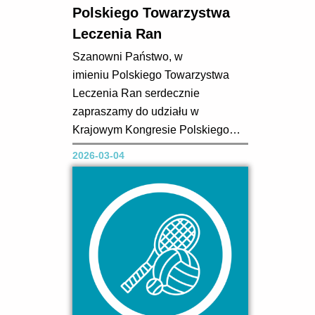
Polskiego Towarzystwa
Leczenia Ran
Szanowni Państwo, w
imieniu Polskiego Towarzystwa
Leczenia Ran serdecznie
zapraszamy do udziału w
Krajowym Kongresie Polskiego
Towarzystwa Leczenia Ran, który
2026-03-04
odbędzie się w dniach 10–12
czerwca w Centrum
Konferencyjno-Wypoczynkowym
Folwark Łochów koło Warszawy –
miejscu, do którego po raz kolejny
wracamy, tworząc przestrzeń do
merytorycznej rozmowy, nauki i
wymiany...