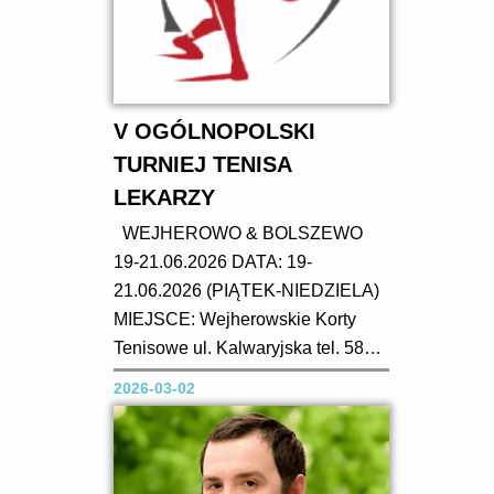
V OGÓLNOPOLSKI
TURNIEJ TENISA
LEKARZY
WEJHEROWO & BOLSZEWO
19-21.06.2026 DATA: 19-
21.06.2026 (PIĄTEK-NIEDZIELA)
MIEJSCE: Wejherowskie Korty
Tenisowe ul. Kalwaryjska tel. 58
677 2240 www.kortywejherowo.pl
2026-03-02
oraz Bolszewo- Morskie
Towarzystwo Tenisowe ul.
Zamostna, www.morskiett.pl
KORTY: 5 kortów ceglanych