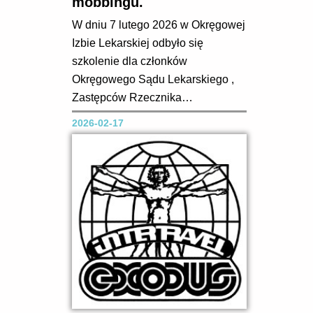
mobbingu.
W dniu 7 lutego 2026 w Okręgowej
Izbie Lekarskiej odbyło się
szkolenie dla członków
Okręgowego Sądu Lekarskiego ,
Zastępców Rzecznika
Odpowiedzialności Zawodowej i
2026-02-17
Członków Okręgowej Rady
Lekarskiej na temat technik
erystycznych , manipulacyjnych i
mobbingu. Wykład przeprowadziła
psycholog Alicja Baranowska z
Firmy ,, Pasja Pracy i Rozwoju’’....