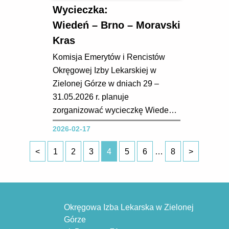
Wycieczka:
Wiedeń – Brno – Moravski
Kras
Komisja Emerytów i Rencistów
Okręgowej Izby Lekarskiej w
Zielonej Górze w dniach 29 –
31.05.2026 r. planuje
zorganizować wycieczkę Wiedeń –
Brno – Moravski Kras Koszt dla
2026-02-17
uczestnika: 1 000 zł/os.
(ewentualna dopłata 300 zł do
<
1
2
3
4
5
6
…
8
>
pokoju jednoosobowego). Prosimy
o zgłaszanie chęci uczestnictwa do
biura Okręgowej Izby Lekarskiej:
tel. 68 320 79...
Okręgowa Izba Lekarska w Zielonej
Górze