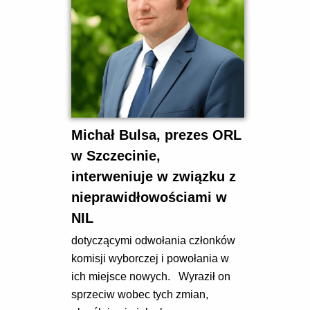
otwartych+ 5 w Bolszewie (5 km)
W razie deszczu 2 korty sztuczna
trawa...
Michał Bulsa, prezes ORL
w Szczecinie,
interweniuje w związku z
nieprawidłowościami w
NIL
dotyczącymi odwołania członków
komisji wyborczej i powołania w
ich miejsce nowych. Wyraził on
sprzeciw wobec tych zmian,