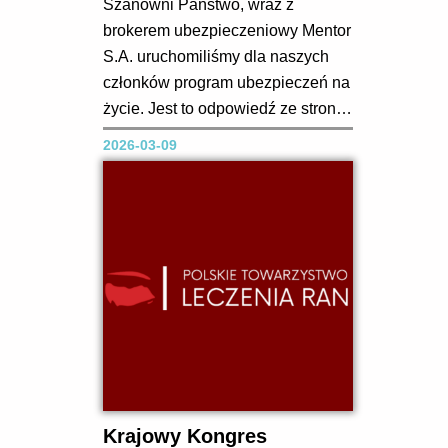
Szanowni Państwo, wraz z
brokerem ubezpieczeniowy Mentor
S.A. uruchomiliśmy dla naszych
członków program ubezpieczeń na
życie. Jest to odpowiedź ze strony
środowiska o wysokie sumy
2026-03-09
ubezpieczenia, które mają
zapewnić realne wsparcie dla
bliskich oraz zabezpieczenie
zobowiązań finansowych w razie
trudnych sytuacji życiowych.
Całość przystąpienia do
ubezpieczenia odbywa...
Krajowy Kongres