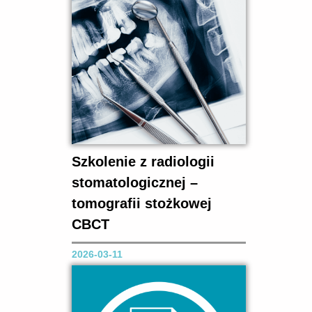
wraz z kursem „Nowości w
leczeniu stomatologicznym”,
organizowaną w dniach 11-13
czerwca 2026 r. w Hotelu Oficerski
Yacht Club Resort & SPA przy ul.
Wyszyńskiego 1 w...
Szkolenie z radiologii
stomatologicznej –
tomografii stożkowej
CBCT
2026-03-11