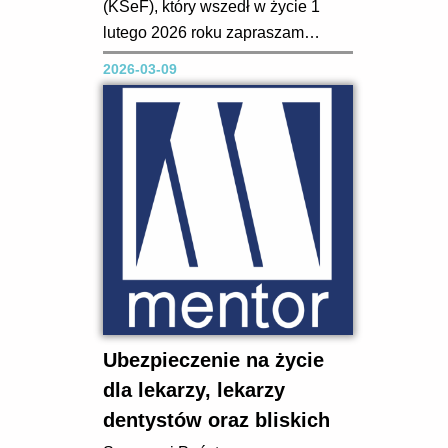
(KSeF), który wszedł w życie 1
lutego 2026 roku zapraszam
Państwa do udziału w bezpłatnych
2026-03-09
szkoleniach z tego zakresu, które
prowadzone będą zarówno
stacjonarnie, jak i online.
Proponuję Państwu udział w
szkoleniach branżowych z
cyklu „KSeF – szkolenia dla...
Ubezpieczenie na życie
dla lekarzy, lekarzy
dentystów oraz bliskich