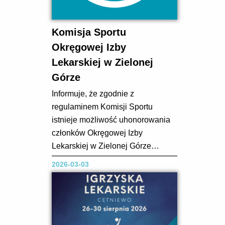
Komisja Sportu
Okręgowej Izby
Lekarskiej w Zielonej
Górze
Informuje, że zgodnie z
regulaminem Komisji Sportu
istnieje możliwość uhonorowania
członków Okręgowej Izby
Lekarskiej w Zielonej Górze
nagrodami finansowymi za medale
2026-03-03
Mistrzostw Świata Lekarzy,
Mistrzostw Europy Lekarzy,
Mistrzostw Polski Lekarzy oraz
Igrzysk Lekarskich w kwocie: I
miejsce – 1 500,00 zł II miejsce – 1