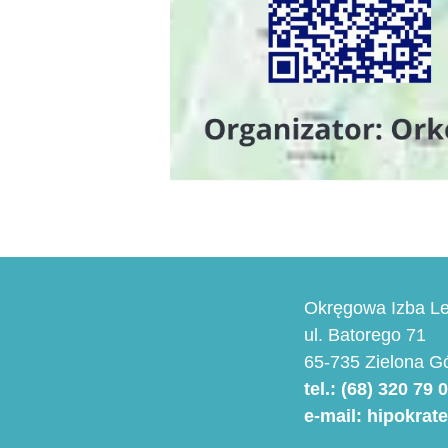
Okręgowa Izba Le
ul. Batorego 71
65-735 Zielona G
tel.: (68) 320 79 
e-mail: hipokrat