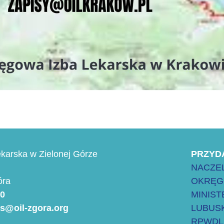
karska w Zielonej Górze
PRZYD
NACZEL
óra
OKRĘG
00
MINIS
es@oil-zgora.org
LUBUSK
RPWDL