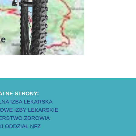
ATNE STRONY:
NA IZBA LEKARSKA
OWE IZBY LEKARSKIE
TERSTWO ZDROWIA
I ODDZIAŁ NFZ