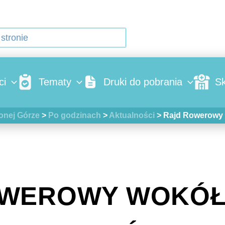
ci
Tematy
Druki do pobrania
Sk
onej Górze
>
Po godzinach
>
Aktualności
>
Rajd Rowerowy 
WEROWY WOKÓŁ