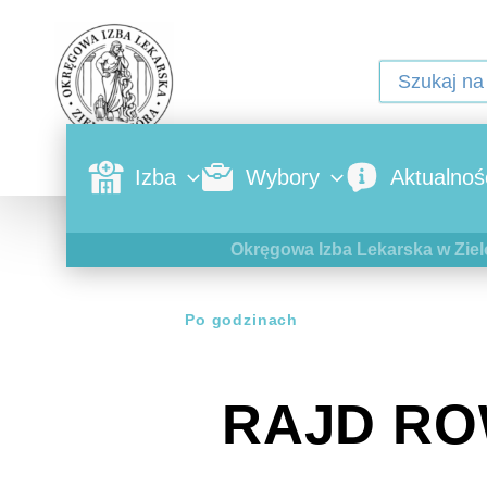
Izba
Wybory
Aktualnoś
Okręgowa Izba Lekarska w Ziel
Po godzinach
RAJD RO