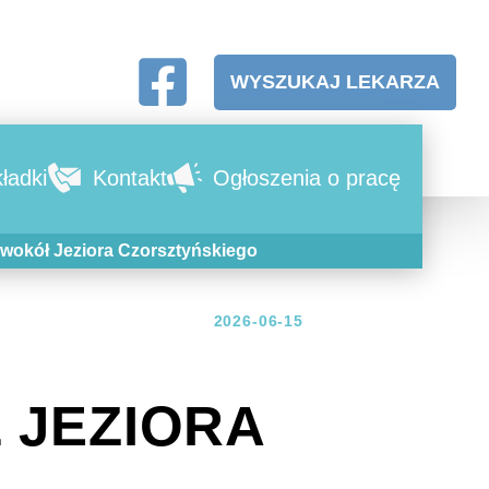
WYSZUKAJ LEKARZA
ładki
Kontakt
Ogłoszenia o pracę
wokół Jeziora Czorsztyńskiego
2026-06-15
 JEZIORA