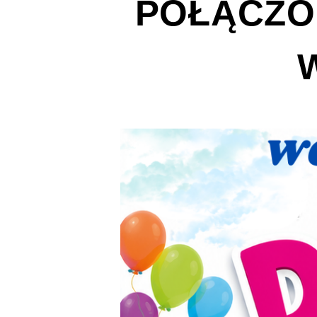
POŁĄCZON