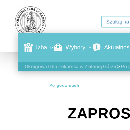
Izba
Wybory
Aktualnoś
Okręgowa Izba Lekarska w Zielonej Górze
>
Po 
Po godzinach
ZAPROS