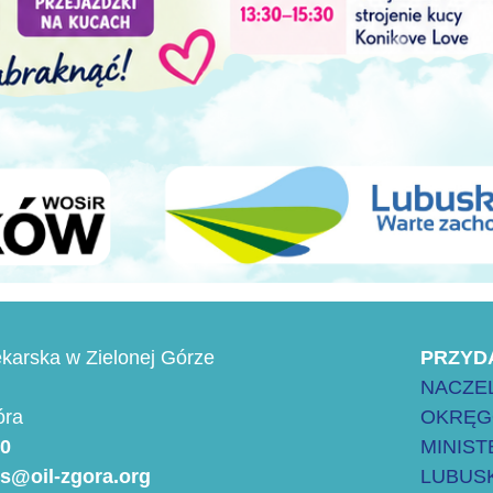
karska w Zielonej Górze
PRZYD
NACZEL
óra
OKRĘG
00
MINIS
es@oil-zgora.org
LUBUSK