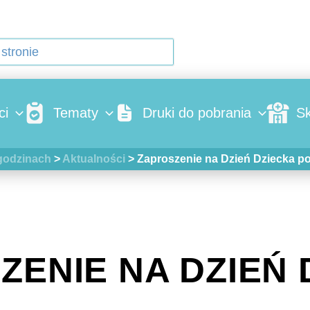
ci
Tematy
Druki do pobrania
Sk
godzinach
>
Aktualności
>
Zaproszenie na Dzień Dziecka p
ZENIE NA DZIEŃ 