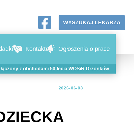
WYSZUKAJ LEKARZA
ładki
Kontakt
Ogłoszenia o pracę
ołączony z obchodami 50-lecia WOSiR Drzonków
2026-06-03
DZIECKA