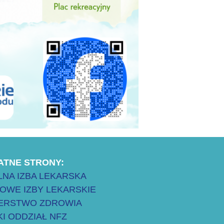
ATNE STRONY:
NA IZBA LEKARSKA
OWE IZBY LEKARSKIE
TERSTWO ZDROWIA
I ODDZIAŁ NFZ