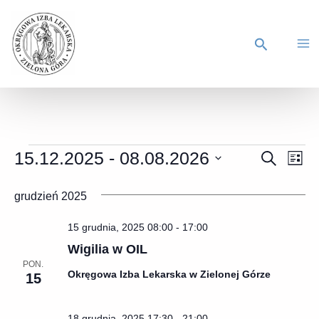
15.12.2025
 - 
08.08.2026
Wydarzen
SZUKAJ
Wyd
LIST
Wybierz
Nawigacj
Wid
datę.
grudzień 2025
po
naw
wyszukiw
15 grudnia, 2025 08:00
-
17:00
i
Wigilia w OIL
widokach
PON.
Okręgowa Izba Lekarska w Zielonej Górze
15
18 grudnia, 2025 17:30
-
21:00