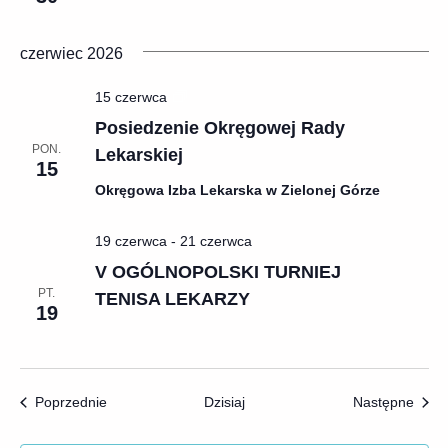
czerwiec 2026
Posiedzenia
15 czerwca
Okręgowej
Posiedzenie Okręgowej Rady
Rady
PON.
Lekarskiej
Lekarskiej
15
Okręgowa Izba Lekarska w Zielonej Górze
19 czerwca
-
21 czerwca
V OGÓLNOPOLSKI TURNIEJ
PT.
TENISA LEKARZY
19
Wydarzenia
Wyda
Poprzednie
Dzisiaj
Następne