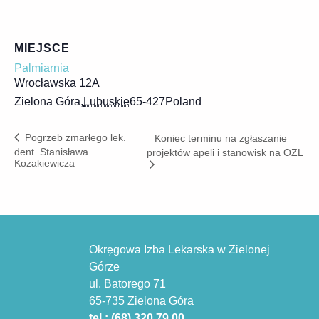
MIEJSCE
Palmiarnia
Wrocławska 12A
Zielona Góra
,
Lubuskie
65-427
Poland
Pogrzeb zmarłego lek.
Koniec terminu na zgłaszanie
dent. Stanisława
projektów apeli i stanowisk na OZL
Kozakiewicza
Okręgowa Izba Lekarska w Zielonej
Górze
ul. Batorego 71
65-735 Zielona Góra
tel.: (68) 320 79 00