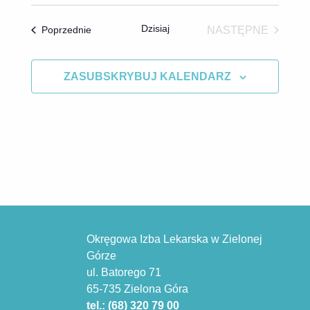
s
a
Dzisiaj
Wydarzenia
NASTĘPNE
Poprzednie
z
c
WYDARZENI
u
j
k
ZASUBSKRYBUJ KALENDARZ
a
i
w
a
n
i
u
i
Okręgowa Izba Lekarska w Zielonej
w
Górze
i
ul. Batorego 71
d
65-735 Zielona Góra
o
tel.: (68) 320 79 00