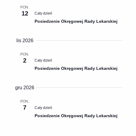
n
i
E
PON.
i
12
a
Cały dzień
e
Posiedzenie Okręgowej Rady Lekarskiej
N
a
W
w
lis 2026
i
i
d
PON.
g
2
Cały dzień
o
a
Posiedzenie Okręgowej Rady Lekarskiej
k
c
i
j
gru 2026
n
a
a
PON.
p
7
Cały dzień
w
o
Posiedzenie Okręgowej Rady Lekarskiej
i
w
y
g