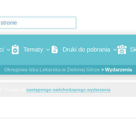
ci
Tematy
Druki do pobrania
Sk
Okręgowa Izba Lekarska w Zielonej Górze
>
Wydarzenia
5. Przejdź do
następnego nadchodzącego wydarzenia
.