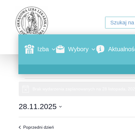
Izba
Wybory
Aktualnoś
Brak wydarzenia zaplanowanych na 28 listopada, 202
Powiadomienie
28.11.2025
Wybierz
datę.
Poprzedni dzień