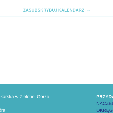
ZASUBSKRYBUJ KALENDARZ
karska w Zielonej Górze
PRZYD
NACZEL
óra
OKRĘG