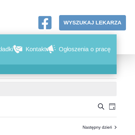
WYSZUKAJ LEKARZA
ładki
Kontakt
Ogłoszenia o pracę
SZUKAJ
Wyda
Wydar
DZIEŃ
Wido
Nawig
Następny dzień