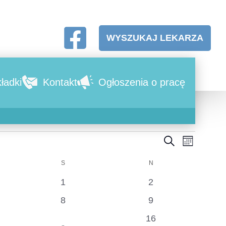
WYSZUKAJ LEKARZA
ładki
Kontakt
Ogłoszenia o pracę
SZUKAJ
Wyda
Wydar
MIESIĄC
S
N
Wido
Nawig
0
0
1
2
nawi
enia
wydarzenia
wydarzenia
0
0
8
9
po
enia
wydarzenia
wydarzenia
2
0
15
16