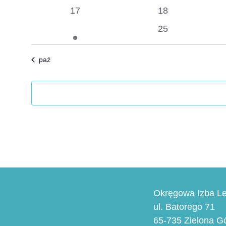
wydarzenia
wydarzenia
0
0
17
18
wydarzenia
wydarzenia
1
0
24
25
wydarzenie
wydarzenia
paź
Okręgowa Izba Le
ul. Batorego 71
65-735 Zielona G