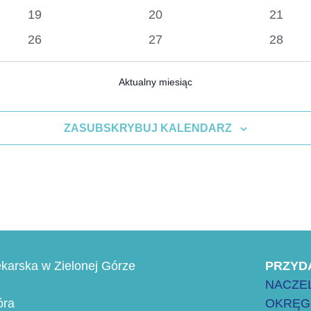
wydarzenia
wydarzenia
wydarz
0
0
0
19
20
21
wydarzenia
wydarzenia
wydarz
0
0
0
26
27
28
wydarzenia
wydarzenia
wydarz
Aktualny miesiąc
ZASUBSKRYBUJ KALENDARZ
karska w Zielonej Górze
PRZYD
NACZEL
óra
OKRĘG