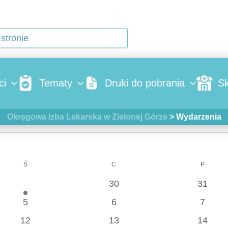
ci
Tematy
Druki do pobrania
Sk
Okręgowa Izba Lekarska w Zielonej Górze
>
Wydarzenia
Ś
C
P
1
0
0
29
30
31
wydarzenie
wydarzenia
wydarz
0
0
0
5
6
7
wydarzenia
wydarzenia
wydarz
0
0
0
12
13
14