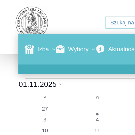
Izba
Wybory
Aktualnoś
01.11.2025
Wybierz
datę.
P
W
Kalendarz
0
1
27
28
wydarzenia
wydarzenie
0
0
Wydarzenia
3
4
wydarzenia
wydarzenia
0
0
10
11