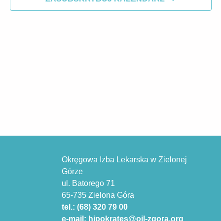
widokach
Okręgowa Izba Lekarska w Zielonej
Górze
ul. Batorego 71
65-735 Zielona Góra
tel.: (68) 320 79 00
e-mail: hipokrates@oil-zgora.org