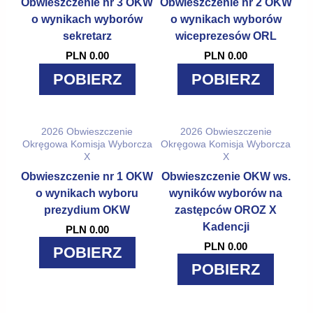
Obwieszczenie nr 3 OKW
Obwieszczenie nr 2 OKW
o wynikach wyborów
o wynikach wyborów
sekretarz
wiceprezesów ORL
PLN 0.00
PLN 0.00
POBIERZ
POBIERZ
2026
Obwieszczenie
2026
Obwieszczenie
Okręgowa Komisja Wyborcza
Okręgowa Komisja Wyborcza
X
X
Obwieszczenie nr 1 OKW
Obwieszczenie OKW ws.
o wynikach wyboru
wyników wyborów na
prezydium OKW
zastępców OROZ X
Kadencji
PLN 0.00
PLN 0.00
POBIERZ
POBIERZ