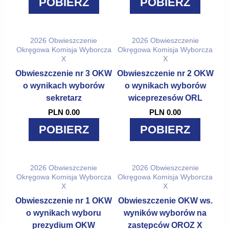
POBIERZ
POBIERZ
2026
Obwieszczenie
2026
Obwieszczenie
Okręgowa Komisja Wyborcza
Okręgowa Komisja Wyborcza
X
X
Obwieszczenie nr 3 OKW
Obwieszczenie nr 2 OKW
o wynikach wyborów
o wynikach wyborów
sekretarz
wiceprezesów ORL
PLN 0.00
PLN 0.00
POBIERZ
POBIERZ
2026
Obwieszczenie
2026
Obwieszczenie
Okręgowa Komisja Wyborcza
Okręgowa Komisja Wyborcza
X
X
Obwieszczenie nr 1 OKW
Obwieszczenie OKW ws.
o wynikach wyboru
wyników wyborów na
prezydium OKW
zastępców OROZ X