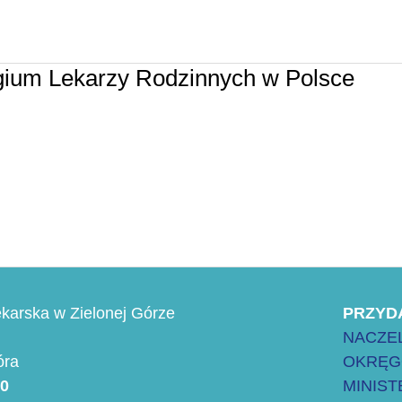
gium Lekarzy Rodzinnych w Polsce
karska w Zielonej Górze
PRZYD
NACZEL
óra
OKRĘG
00
MINIS