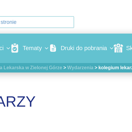
ci
Tematy
Druki do pobrania
Sk
a Lekarska w Zielonej Górze
>
Wydarzenia
>
kolegium lekar
ARZY