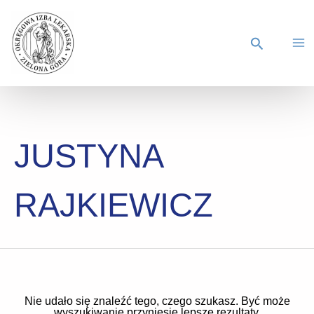
JUSTYNA
RAJKIEWICZ
Nie udało się znaleźć tego, czego szukasz. Być może
wyszukiwanie przyniesie lepsze rezultaty.