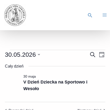
30.05.2026
Wydarzen
SZUKAJ
Wyd
DZIE
Wybierz
Nawigacj
Wid
datę.
Cały dzień
po
naw
wyszukiw
30 maja
V Dzień Dziecka na Sportowo i
i
Wesoło
widokach