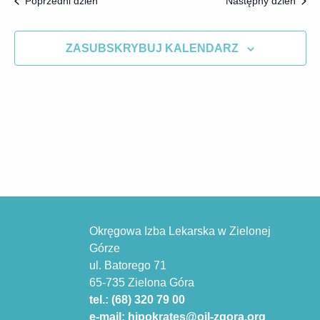
Poprzedni dzień
Następny dzień
ZASUBSKRYBUJ KALENDARZ
Okręgowa Izba Lekarska w Zielonej
Górze
ul. Batorego 71
65-735 Zielona Góra
tel.: (68) 320 79 00
e-mail: hipokrates@oil-zgora.org