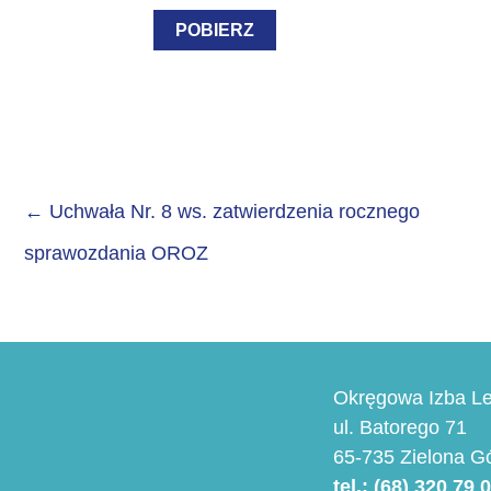
POBIERZ
←
Uchwała Nr. 8 ws. zatwierdzenia rocznego
sprawozdania OROZ
Okręgowa Izba Le
ul. Batorego 71
65-735 Zielona G
tel.: (68) 320 79 