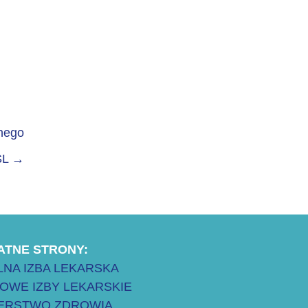
znego
SL
→
ATNE STRONY:
NA IZBA LEKARSKA
OWE IZBY LEKARSKIE
TERSTWO ZDROWIA