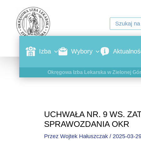
Izba
Wybory
Aktualnoś
Okręgowa Izba Lekarska w Zielonej Gó
UCHWAŁA NR. 9 WS. Z
SPRAWOZDANIA OKR
Przez
Wojtek Hałuszczak
/
2025-03-2