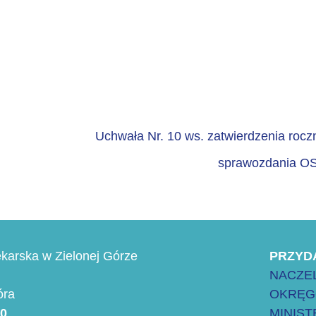
Uchwała Nr. 10 ws. zatwierdzenia roc
sprawozdania O
karska w Zielonej Górze
PRZYD
NACZEL
óra
OKRĘG
00
MINIS