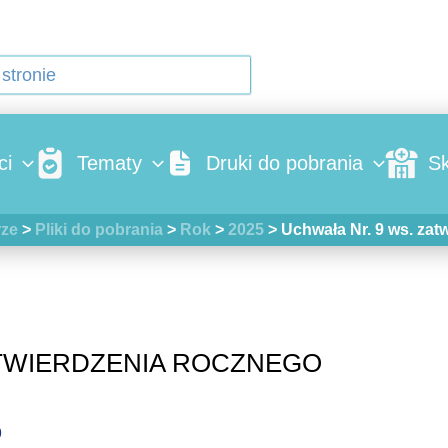
ci
Tematy
Druki do pobrania
Sk
rze
>
Pliki do pobrania
>
Rok
>
2025
>
Uchwała Nr. 9 ws. za
ATWIERDZENIA ROCZNEGO
9