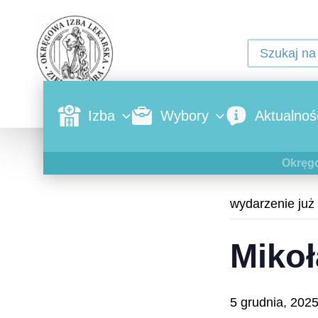
Izba
Wybory
Aktualnoś
« Wszystkie W
Okręgo
wydarzenie już 
Mikoł
5 grudnia, 202