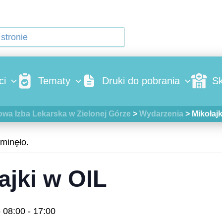
ci
Tematy
Druki do pobrania
Sk
ydarzenia
wa Izba Lekarska w Zielonej Górze
>
Wydarzenia
>
Mikołajk
minęło.
ajki w OIL
5 08:00
-
17:00