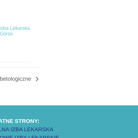
Izba Lekarska
 Górze
abetologiczne
ATNE STRONY:
NA IZBA LEKARSKA
OWE IZBY LEKARSKIE