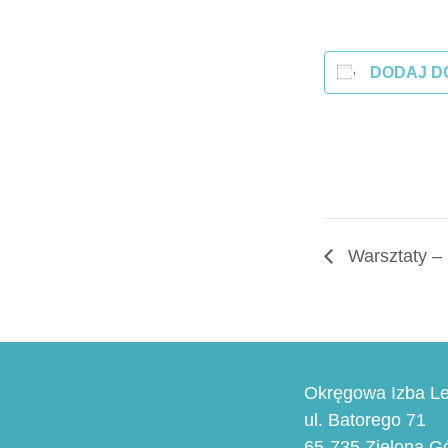
DODAJ D
Warsztaty –
Okręgowa Izba Le
ul. Batorego 71
65-735 Zielona G