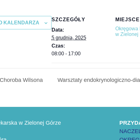
SZCZEGÓŁY
MIEJSCE
O KALENDARZA
Okręgowa 
Data:
w Zielonej
5 grudnia, 2025
Czas:
08:00 - 17:00
 Choroba Wilsona
Warsztaty endokrynologiczno-di
karska w Zielonej Górze
PRZYD
NACZEL
óra
OKRĘG