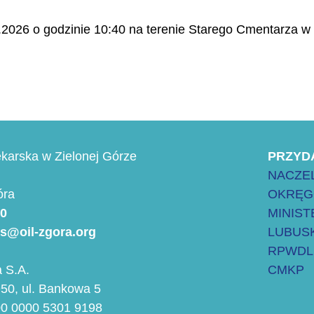
.2026 o godzinie 10:40 na terenie Starego Cmentarza w 
karska w Zielonej Górze
PRZYD
NACZEL
óra
OKRĘG
00
MINIS
es@oil-zgora.org
LUBUSK
RPWDL
 S.A.
CMKP
50, ul. Bankowa 5
00 0000 5301 9198