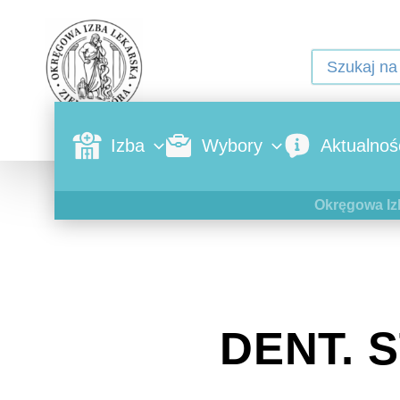
Izba
Wybory
Aktualnoś
Okręgowa Iz
DENT. 