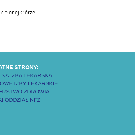
Zielonej Górze
ATNE STRONY:
NA IZBA LEKARSKA
OWE IZBY LEKARSKIE
TERSTWO ZDROWIA
I ODDZIAŁ NFZ