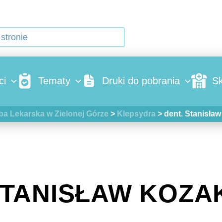
ci
Tematy
Druki do pobrania
Sk
ba Lekarska w Zielonej Górze
>
Klepsydra
>
dent. Stanisła
STANISŁAW KOZA