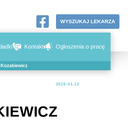
WYSZUKAJ LEKARZA
ładki
Kontakt
Ogłoszenia o pracę
w Kozakiewicz
2026-01-12
KIEWICZ