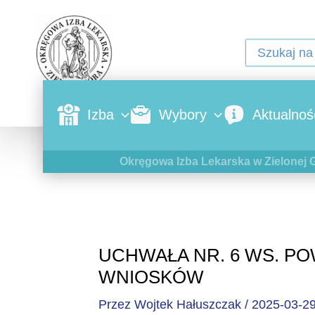
Izba
Wybory
Aktualnoś
Okręgowa Izba Lekarska w Zielonej 
UCHWAŁA NR. 6 WS. PO
WNIOSKÓW
Przez
Wojtek Hałuszczak
/
2025-03-2