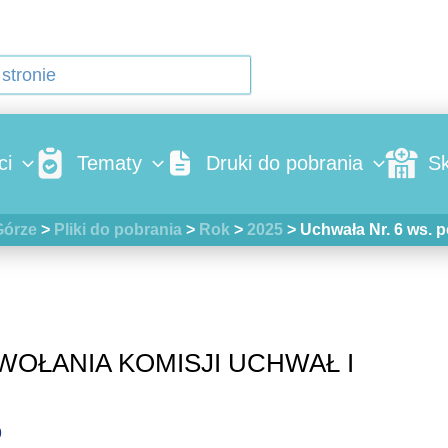
ci
Tematy
Druki do pobrania
Sk
Górze
>
Pliki do pobrania
>
Rok
>
2025
>
Uchwała Nr. 6 ws. 
WOŁANIA KOMISJI UCHWAŁ I
9