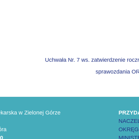
Uchwała Nr. 7 ws. zatwierdzenie roc
sprawozdania O
karska w Zielonej Górze
PRZYD
NACZEL
óra
OKRĘG
00
MINIS