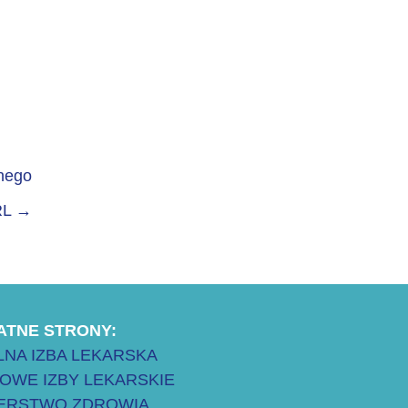
znego
RL
→
ATNE STRONY:
NA IZBA LEKARSKA
OWE IZBY LEKARSKIE
TERSTWO ZDROWIA