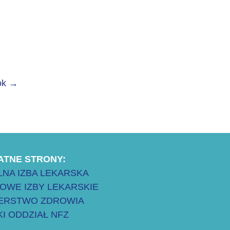
ok
→
ATNE STRONY:
NA IZBA LEKARSKA
OWE IZBY LEKARSKIE
TERSTWO ZDROWIA
I ODDZIAŁ NFZ