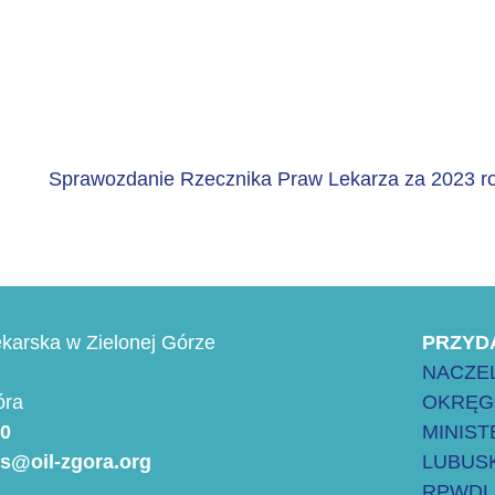
Sprawozdanie Rzecznika Praw Lekarza za 2023 r
karska w Zielonej Górze
PRZYD
NACZEL
óra
OKRĘG
00
MINIS
es@oil-zgora.org
LUBUSK
RPWDL