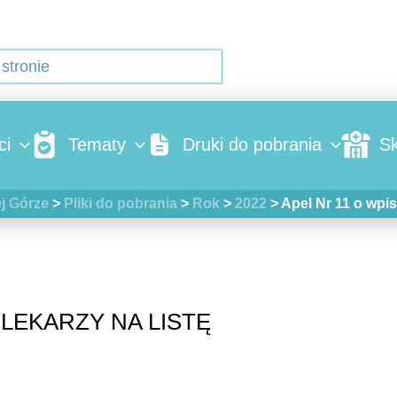
ci
Tematy
Druki do pobrania
Sk
j Górze
>
Pliki do pobrania
>
Rok
>
2022
>
Apel Nr 11 o wpis
 LEKARZY NA LISTĘ