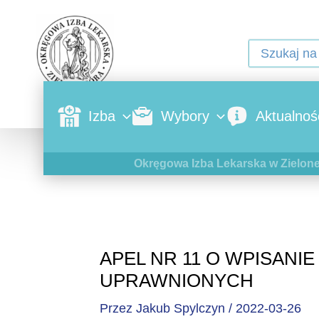
Izba
Wybory
Aktualnoś
Okręgowa Izba Lekarska w Zielone
APEL NR 11 O WPISANIE
UPRAWNIONYCH
Przez
Jakub Spylczyn
/
2022-03-26