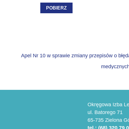
POBIERZ
Apel Nr 10 w sprawie zmiany przepisów o błę
medycznyc
Okręgowa Izba Le
ul. Batorego 71
65-735 Zielona G
tel.: (68) 320 79 