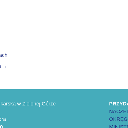
dach
h
→
karska w Zielonej Górze
PRZYD
NACZEL
óra
OKRĘG
00
MINIS