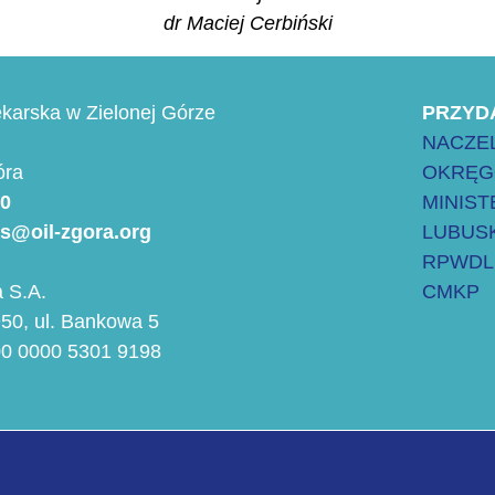
dr Maciej Cerbiński
karska w Zielonej Górze
PRZYD
NACZEL
óra
OKRĘG
00
MINIS
es@oil-zgora.org
LUBUSK
RPWDL
 S.A.
CMKP
50, ul. Bankowa 5
00 0000 5301 9198