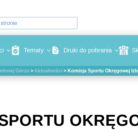
ci
Tematy
Druki do pobrania
Sk
elonej Górze
>
Aktualności
>
Komisja Sportu Okręgowej Izby
 SPORTU OKRĘGO