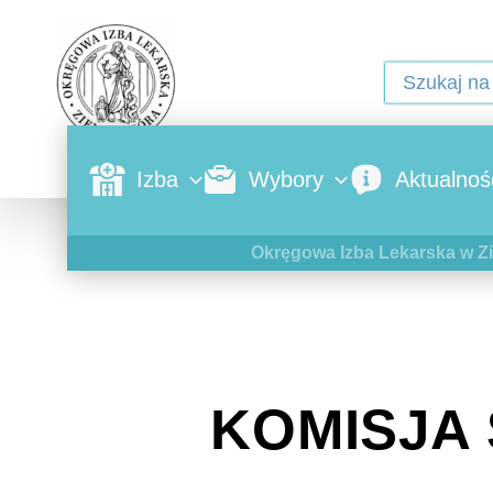
Izba
Wybory
Aktualnoś
Okręgowa Izba Lekarska w Zi
KOMISJA