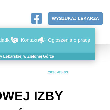
WYSZUKAJ LEKARZA
ładki
Kontakt
Ogłoszenia o pracę
 Lekarskiej w Zielonej Górze
2026-03-03
WEJ IZBY