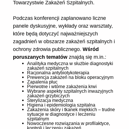
Towarzystwie Zakażeń Szpitalnych.
Podczas konferencji zaplanowano liczne
panele dyskusyjne, wykłady oraz warsztaty,
które będą dotyczyć najważniejszych
zagadnień w obszarze zakażeń szpitalnych i
ochrony zdrowia publicznego.
Wśród
poruszanych tematów
znajdą się m.in.:
Analityka medyczna w służbie diagnostyki
zakażeń szpitalnych
Racjonalna antybiotykoterapia
Prewencja zakażeń na bloku operacyjnym
Zapalenia płuc
Pierwotne i wtórne zakażenia krwi
Wybrane aspekty szpitalnych inwazyjnych
zakażeń grzybiczych
Sterylizacja medyczna
Higiena i epidemiologia szpitalna
Zakażenia skóry i tkanek miękkich – trudne
sytuacje w diagnostyce i leczeniu
szpitalnym
Nowoczesne rozwiązania w profilaktyce,
kontroli i leczeniu zakażeń